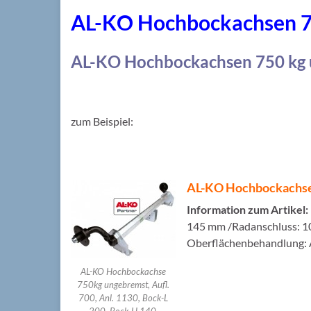
AL-KO Hochbockachsen 7
AL-KO Hochbockachsen 750 kg 
zum Beispiel:
AL-KO Hochbockachse 7
Information zum Artikel:
145 mm /Radanschluss: 100
Oberflächenbehandlung: 
AL-KO Hochbockachse
750kg ungebremst, Aufl.
700, Anl. 1130, Bock-L
200, Bock-H 140,