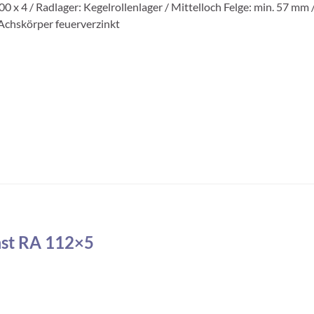
0 x 4 / Radlager: Kegelrollenlager / Mittelloch Felge: min. 57 mm
chskörper feuerverzinkt
st RA 112×5