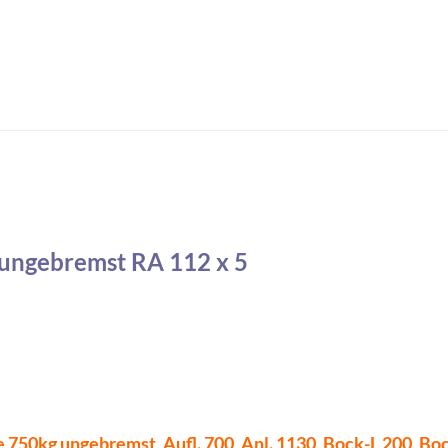
ungebremst RA 112 x 5
50kg ungebremst, Aufl. 700, Anl. 1130, Bock-L 200, Boc